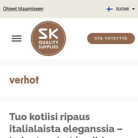
Ohjeet tilaamiseen
SUOMI
ENGLISH
OTA YHTEYTTÄ
verhot
Tuo kotiisi ripaus
italialaista eleganssia –