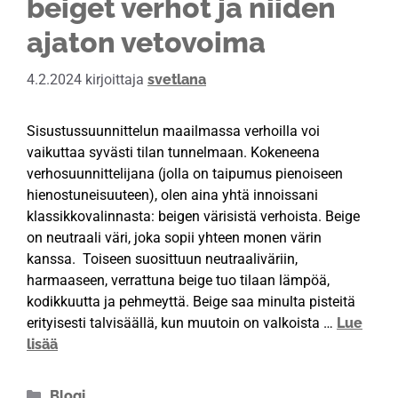
beiget verhot ja niiden
ajaton vetovoima
4.2.2024
kirjoittaja
svetlana
Sisustussuunnittelun maailmassa verhoilla voi
vaikuttaa syvästi tilan tunnelmaan. Kokeneena
verhosuunnittelijana (jolla on taipumus pienoiseen
hienostuneisuuteen), olen aina yhtä innoissani
klassikkovalinnasta: beigen värisistä verhoista. Beige
on neutraali väri, joka sopii yhteen monen värin
kanssa. Toiseen suosittuun neutraaliväriin,
harmaaseen, verrattuna beige tuo tilaan lämpöä,
kodikkuutta ja pehmeyttä. Beige saa minulta pisteitä
erityisesti talvisäällä, kun muutoin on valkoista …
Lue
lisää
Blogi