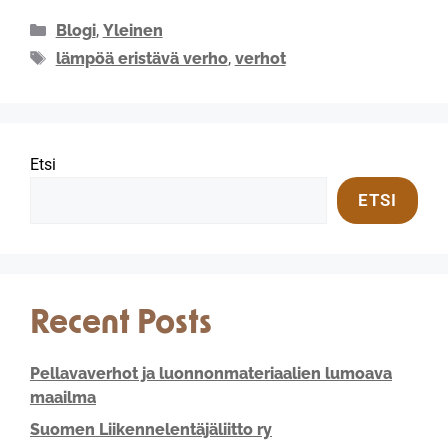
Blogi
,
Yleinen
lämpöä eristävä verho
,
verhot
Etsi
ETSI
Recent Posts
Pellavaverhot ja luonnonmateriaalien lumoava
maailma
Suomen Liikennelentäjäliitto ry