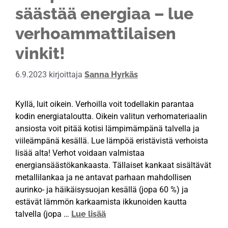
säästää energiaa – lue
verhoammattilaisen
vinkit!
6.9.2023
kirjoittaja
Sanna Hyrkäs
Kyllä, luit oikein. Verhoilla voit todellakin parantaa
kodin energiataloutta. Oikein valitun verhomateriaalin
ansiosta voit pitää kotisi lämpimämpänä talvella ja
viileämpänä kesällä. Lue lämpöä eristävistä verhoista
lisää alta! Verhot voidaan valmistaa
energiansäästökankaasta. Tällaiset kankaat sisältävät
metallilankaa ja ne antavat parhaan mahdollisen
aurinko- ja häikäisysuojan kesällä (jopa 60 %) ja
estävät lämmön karkaamista ikkunoiden kautta
talvella (jopa …
Lue lisää