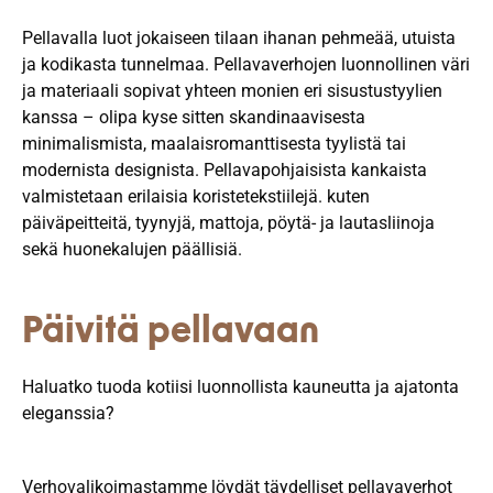
Pellavalla luot jokaiseen tilaan ihanan pehmeää, utuista
ja kodikasta tunnelmaa. Pellavaverhojen luonnollinen väri
ja materiaali sopivat yhteen monien eri sisustustyylien
kanssa – olipa kyse sitten skandinaavisesta
minimalismista, maalaisromanttisesta tyylistä tai
modernista designista. Pellavapohjaisista kankaista
valmistetaan erilaisia ​​koristetekstiilejä. kuten
päiväpeitteitä, tyynyjä, mattoja, pöytä- ja lautasliinoja
sekä huonekalujen päällisiä.
Päivitä pellavaan
Haluatko tuoda kotiisi luonnollista kauneutta ja ajatonta
eleganssia?
Verhovalikoimastamme löydät täydelliset pellavaverhot