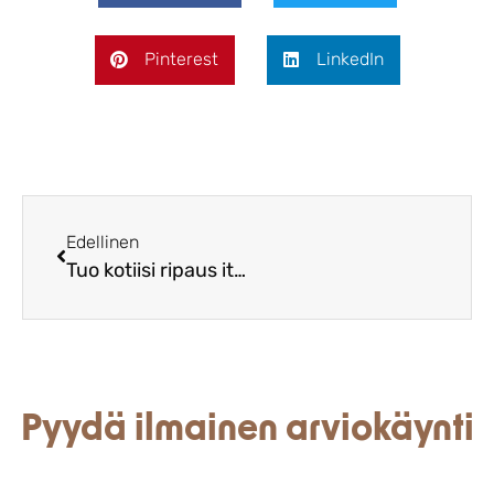
Pinterest
LinkedIn
Edellinen
Tuo kotiisi ripaus italialaista eleganssia – beiget verhot ja niiden ajaton vetovoima
Pyydä ilmainen arviokäynti