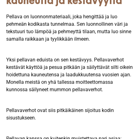
kauneutta ja kestävyyttä
Pellava on luonnonmateriaali, joka hengittää ja luo
pehmeän kodikasta tunnelmaa. Sen luonnollinen väri ja
tekstuuri tuo lämpöä ja pehmeyttä tilaan, mutta luo sinne
samalla raikkaan ja tyylikkään ilmeen.
Yksi pellavan eduista on sen kestävyys. Pellavaverhot
kestävät käyttöä ja pesua pitkään ja säilyttävät silti oikein
hoidettuna kauneutensa ja laadukkuutensa vuosien ajan.
Monella meistä on yhä tallessa moitteettomassa
kunnossa säilyneet mummon pellavaverhot.
Pellavaverhot ovat siis pitkäikäinen sijoitus kodin
sisustukseen.
Pellavan kanssa on kuitenkin muistettava pari asiaa: