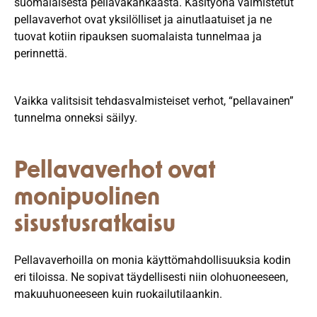
suomalaisesta pellavakankaasta. Käsityönä valmistetut
pellavaverhot ovat yksilölliset ja ainutlaatuiset ja ne
tuovat kotiin ripauksen suomalaista tunnelmaa ja
perinnettä.
Vaikka valitsisit tehdasvalmisteiset verhot, “pellavainen”
tunnelma onneksi säilyy.
Pellavaverhot ovat
monipuolinen
sisustusratkaisu
Pellavaverhoilla on monia käyttömahdollisuuksia kodin
eri tiloissa. Ne sopivat täydellisesti niin olohuoneeseen,
makuuhuoneeseen kuin ruokailutilaankin.