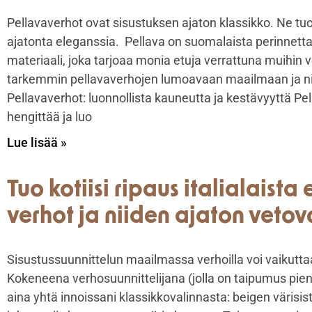
Pellavaverhot ovat sisustuksen ajaton klassikko. Ne tuov
ajatonta eleganssia. Pellava on suomalaista perinnetta
materiaali, joka tarjoaa monia etuja verrattuna muihin
tarkemmin pellavaverhojen lumoavaan maailmaan ja nii
Pellavaverhot: luonnollista kauneutta ja kestävyyttä Pe
hengittää ja luo
Lue lisää »
Tuo kotiisi ripaus italialaista
verhot ja niiden ajaton veto
Sisustussuunnittelun maailmassa verhoilla voi vaikutta
Kokeneena verhosuunnittelijana (jolla on taipumus pie
aina yhtä innoissani klassikkovalinnasta: beigen värisist