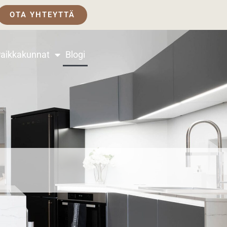
OTA YHTEYTTÄ
aikkakunnat
Blogi