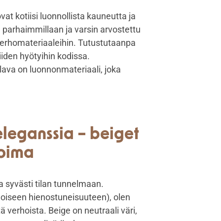
at kotiisi luonnollista kauneutta ja
 parhaimmillaan ja varsin arvostettu
 verhomateriaaleihin. Tutustutaanpa
den hyötyihin kodissa.
llava on luonnonmateriaali, joka
 eleganssia – beiget
voima
a syvästi tilan tunnelmaan.
noiseen hienostuneisuuteen), olen
ä verhoista. Beige on neutraali väri,