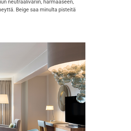
uun neutraaliväriin, harmaaseen,
eyttä. Beige saa minulta pisteitä