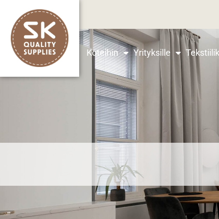
Ohjeet tilaamiseen
Koteihin
Yrityksille
Tekstiili