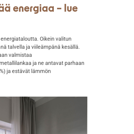
ää energiaa – lue
n energiataloutta. Oikein valitun
ä talvella ja viileämpänä kesällä.
daan valmistaa
metallilankaa ja ne antavat parhaan
0 %) ja estävät lämmön