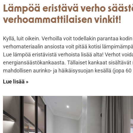
Lämpöä eristävä verho sääst
verhoammattilaisen vinkit!
Kyllä, luit oikein. Verhoilla voit todellakin parantaa kodi
verhomateriaalin ansiosta voit pitää kotisi lämpimämpän
Lue lämpöä eristävistä verhoista lisää alta! Verhot voi
energiansäästökankaasta. Tällaiset kankaat sisältävät 
mahdollisen aurinko- ja häikäisysuojan kesällä (jopa 6
Lue lisää »