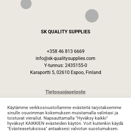
SK QUALITY SUPPLIES
+358 46 813 6669
info@sk-qualitysupplies.com
Y-tunnus: 2435155-0
Karaportti 5, 02610 Espoo, Finland
Tietosuojaseloste
Käytämme verkkosivustollamme evästeitä tarjotaksemme
sinulle osuvimman kokemuksen muistamalla valintasi ja
toistuvat vierailut. Napsauttamalla "Hyväksy kaikki"
hyväksyt KAIKKIEN evästeiden käytön. Voit kuitenkin käydä
"Evästeasetuksissa" antaaksesi valvotun suostumuksen.